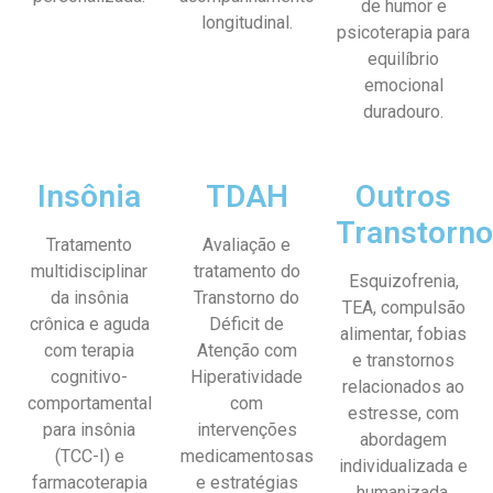
de humor e
longitudinal.
psicoterapia para
equilíbrio
emocional
duradouro.
Insônia
TDAH
Outros
Transtorn
Tratamento
Avaliação e
multidisciplinar
tratamento do
Esquizofrenia,
da insônia
Transtorno do
TEA, compulsão
crônica e aguda
Déficit de
alimentar, fobias
com terapia
Atenção com
e transtornos
cognitivo-
Hiperatividade
relacionados ao
comportamental
com
estresse, com
para insônia
intervenções
abordagem
(TCC-I) e
medicamentosas
individualizada e
farmacoterapia
e estratégias
humanizada.