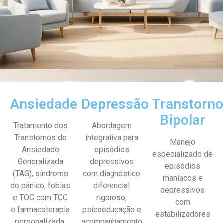
Ansiedade
Depressão
Transtorn
Bipolar
Tratamento dos
Abordagem
Transtornos de
integrativa para
Manejo
Ansiedade
episódios
especializado de
Generalizada
depressivos
episódios
(TAG), síndrome
com diagnóstico
maníacos e
do pânico, fobias
diferencial
depressivos
e TOC com TCC
rigoroso,
com
e farmacoterapia
psicoeducação e
estabilizadores
personalizada.
acompanhamento